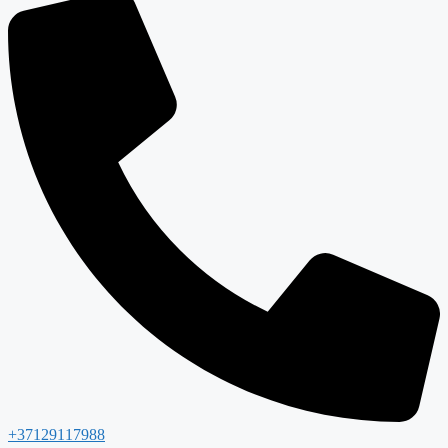
+37129117988