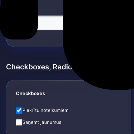
Parole
Checkboxes, Radios & Toggles
Checkboxes
Piekrītu noteikumiem
Saņemt jaunumus