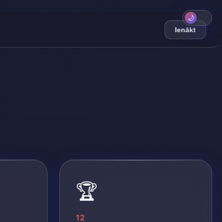
🌙
Ienākt
🏆
12