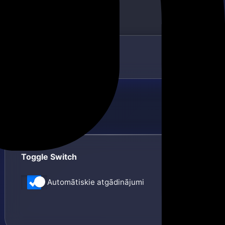
Toggle Switch
Automātiskie atgādinājumi