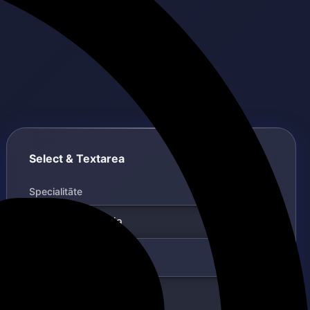
Select & Textarea
Specialitāte
Ziņojums