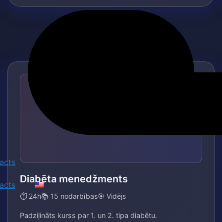
POPULĀRS
🎥
acts
Diabēta menedžments
acts
⏱ 24h
📚 15 nodarbības
🎯 Vidējs
Padziļināts kurss par 1. un 2. tipa diabētu.