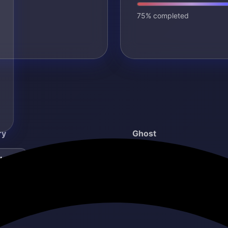
75% completed
ry
Ghost
bāt
Atcelt