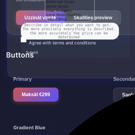
Uzzināt vairāk
Skatīties preview
Agree with terms and conditions
Submit
Buttons
Primary
Seconda
Maksāt €299
Sagla
Gradient Blue
Disabled