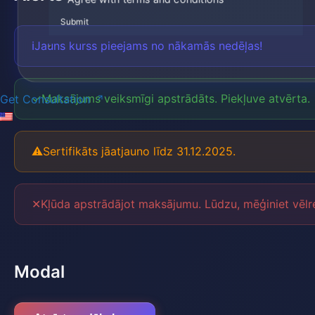
Submit
ℹ️
Jauns kurss pieejams no nākamās nedēļas!
✓
Maksājums veiksmīgi apstrādāts. Piekļuve atvērta.
Get Consultation
⚠
Sertifikāts jāatjauno līdz 31.12.2025.
✕
Kļūda apstrādājot maksājumu. Lūdzu, mēģiniet vēlre
Modal