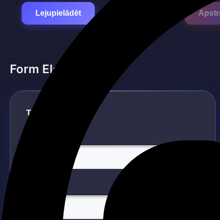
Lejupielādēt
Apstr
Form Elements
Text Inputs
Vārds
E-pasts