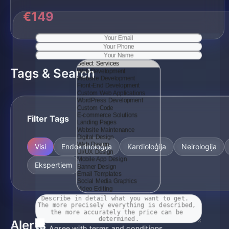
€149
Tags & Search
Filter Tags
Visi
Endokrinoloģija
Kardioloģija
Neirologija
Ekspertiem
Alerts
Agree with terms and conditions