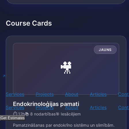
Course Cards
JAUNS
🎥
Services
Projects
About
Articles
Cont
Endokrinoloģijas pamati
Services
Projects
About
Articles
Cont
⏱ 12h
📚 8 nodarbības
🎯 Iesācējiem
Get Estimates
Pamatzināšanas par endokrīno sistēmu un slimībām.