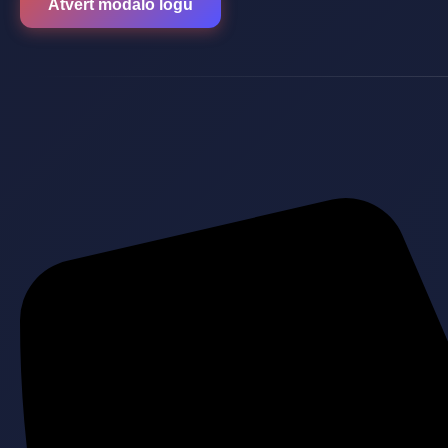
Atvērt modālo logu