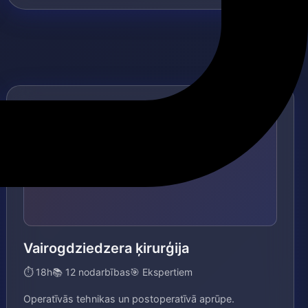
DRĪZUMĀ
🎥
Vairogdziedzera ķirurģija
⏱ 18h
📚 12 nodarbības
🎯 Ekspertiem
Operatīvās tehnikas un postoperatīvā aprūpe.