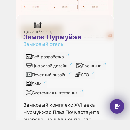
Замок Нурмуйжа
Замковый отель
Веб-разработка
Цифровой дизайн
Брендинг
Печатный дизайн
SEO
SMM
Системная интеграция
Замковый комплекс XVI века
Нурмуйжас Пльз Почувствуйте
очарование в Nurmuiža, где
средневековая история