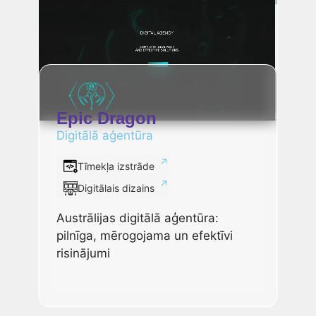
Epic Dragon
Digitālā aģentūra
Tīmekļa izstrāde
Digitālais dizains
Austrālijas digitālā aģentūra:
pilnīga, mērogojama un efektīvi
risinājumi