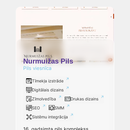
Nurmuižas Pils
Pils viesnīca
Tīmekļa izstrāde
Digitālais dizains
Zīmolvedība
Drukas dizains
SEO
SMM
Sistēmu integrācija
16. gadsimta pils komplekss