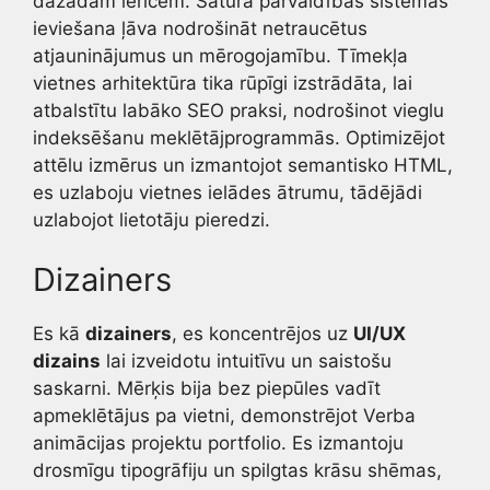
dažādām ierīcēm. Satura pārvaldības sistēmas
ieviešana ļāva nodrošināt netraucētus
atjauninājumus un mērogojamību. Tīmekļa
vietnes arhitektūra tika rūpīgi izstrādāta, lai
atbalstītu labāko SEO praksi, nodrošinot vieglu
indeksēšanu meklētājprogrammās. Optimizējot
attēlu izmērus un izmantojot semantisko HTML,
es uzlaboju vietnes ielādes ātrumu, tādējādi
uzlabojot lietotāju pieredzi.
Dizainers
Es kā
dizainers
, es koncentrējos uz
UI/UX
dizains
lai izveidotu intuitīvu un saistošu
saskarni. Mērķis bija bez piepūles vadīt
apmeklētājus pa vietni, demonstrējot Verba
animācijas projektu portfolio. Es izmantoju
drosmīgu tipogrāfiju un spilgtas krāsu shēmas,