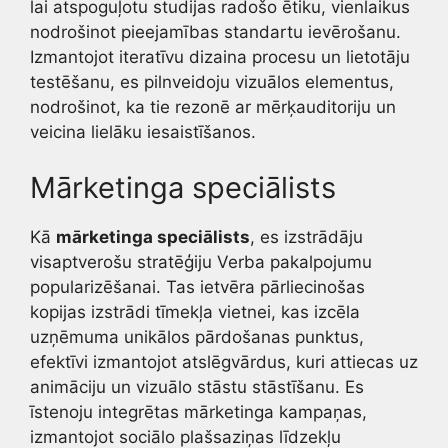
lai atspoguļotu studijas radošo ētiku, vienlaikus
nodrošinot pieejamības standartu ievērošanu.
Izmantojot iteratīvu dizaina procesu un lietotāju
testēšanu, es pilnveidoju vizuālos elementus,
nodrošinot, ka tie rezonē ar mērķauditoriju un
veicina lielāku iesaistīšanos.
Mārketinga speciālists
Kā
mārketinga speciālists
, es izstrādāju
visaptverošu stratēģiju Verba pakalpojumu
popularizēšanai. Tas ietvēra pārliecinošas
kopijas izstrādi tīmekļa vietnei, kas izcēla
uzņēmuma unikālos pārdošanas punktus,
efektīvi izmantojot atslēgvārdus, kuri attiecas uz
animāciju un vizuālo stāstu stāstīšanu. Es
īstenoju integrētas mārketinga kampaņas,
izmantojot sociālo plašsaziņas līdzekļu