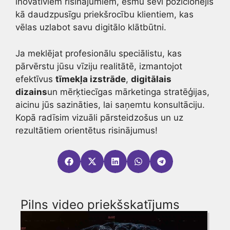
inovatīviem risinājumiem, esmu sevi pozicionējis
kā daudzpusīgu priekšrocību klientiem, kas
vēlas uzlabot savu digitālo klātbūtni.
Ja meklējat profesionālu speciālistu, kas
pārvērstu jūsu vīziju realitātē, izmantojot
efektīvus
tīmekļa izstrāde
,
digitālais
dizains
un mērķtiecīgas mārketinga stratēģijas,
aicinu jūs sazināties, lai saņemtu konsultāciju.
Kopā radīsim vizuāli pārsteidzošus un uz
rezultātiem orientētus risinājumus!
Pilns video priekšskatījums