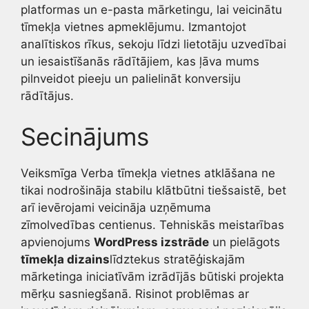
platformas un e-pasta mārketingu, lai veicinātu
tīmekļa vietnes apmeklējumu. Izmantojot
analītiskos rīkus, sekoju līdzi lietotāju uzvedībai
un iesaistīšanās rādītājiem, kas ļāva mums
pilnveidot pieeju un palielināt konversiju
rādītājus.
Secinājums
Veiksmīga Verba tīmekļa vietnes atklāšana ne
tikai nodrošināja stabilu klātbūtni tiešsaistē, bet
arī ievērojami veicināja uzņēmuma
zīmolvedības centienus. Tehniskās meistarības
apvienojums
WordPress izstrāde
un pielāgots
tīmekļa dizains
līdztekus stratēģiskajām
mārketinga iniciatīvām izrādījās būtiski projekta
mērķu sasniegšanā. Risinot problēmas ar