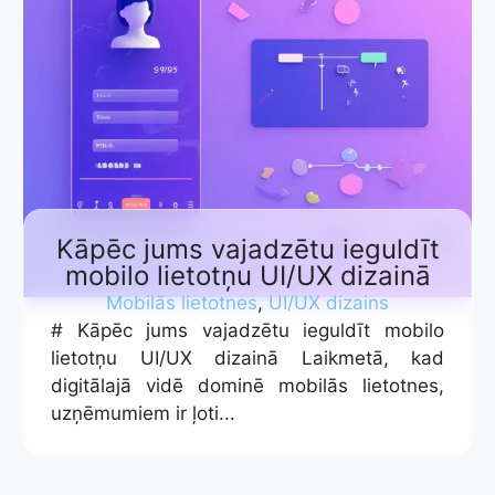
Kāpēc jums vajadzētu ieguldīt
mobilo lietotņu UI/UX dizainā
Mobilās lietotnes
,
UI/UX dizains
# Kāpēc jums vajadzētu ieguldīt mobilo
lietotņu UI/UX dizainā Laikmetā, kad
digitālajā vidē dominē mobilās lietotnes,
uzņēmumiem ir ļoti...